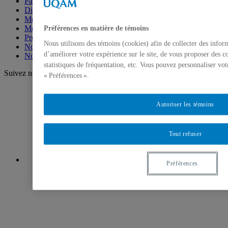
Partenaires
Direction et coordination
Membres des milieux scolaires
Membres universitaires
Préférences en matière de témoins
Projets menés par les membres
Nous utilisons des témoins (cookies) afin de collecter des info
Nos événements en photo
d’améliorer votre expérience sur le site, de vous proposer des c
Nous joindre
statistiques de fréquentation, etc. Vous pouvez personnaliser vot
Suivez nous!
« Préférences ».
Autoriser les témoins
Tout refuser
Préférences