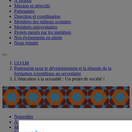
À propos
Mission et objectifs
Partenaires
Direction et coordination
Membres des milieux scolaires
Membres universitaires
Projets menés par les membres
Nos événements en photo
Nous joindre
UQAM
Partenariat pour le développement et la réussite de la
formation scientifique au secondaire
L’éducation à la sexualité : Un projet de société !
Nouvelles
À propos
Mission et objectifs