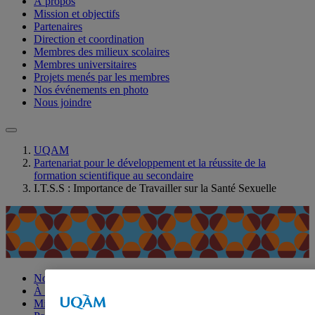
À propos
Mission et objectifs
Partenaires
Direction et coordination
Membres des milieux scolaires
Membres universitaires
Projets menés par les membres
Nos événements en photo
Nous joindre
UQAM
Partenariat pour le développement et la réussite de la
formation scientifique au secondaire
I.T.S.S : Importance de Travailler sur la Santé Sexuelle
Nouvelles
À propos
Mission et objectifs