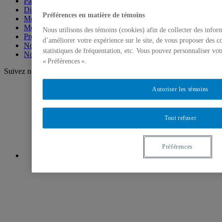
Partenaires
Direction et coordination
Préférences en matière de témoins
Membres des milieux scolaires
Membres universitaires
Nous utilisons des témoins (cookies) afin de collecter des info
Projets menés par les membres
d’améliorer votre expérience sur le site, de vous proposer des c
Nos événements en photo
statistiques de fréquentation, etc. Vous pouvez personnaliser vot
Nous joindre
« Préférences ».
Suivez nous!
Autoriser les témoins
Tout refuser
Préférences