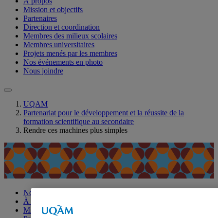
À propos
Mission et objectifs
Partenaires
Direction et coordination
Membres des milieux scolaires
Membres universitaires
Projets menés par les membres
Nos événements en photo
Nous joindre
UQAM
Partenariat pour le développement et la réussite de la
formation scientifique au secondaire
Rendre ces machines plus simples
Nouvelles
À propos
Mission et objectifs