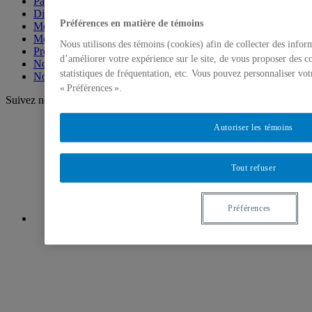
Partenaires
Direction et coordination
Préférences en matière de témoins
Membres des milieux scolaires
Membres universitaires
Nous utilisons des témoins (cookies) afin de collecter des info
Projets menés par les membres
d’améliorer votre expérience sur le site, de vous proposer des c
Nos événements en photo
statistiques de fréquentation, etc. Vous pouvez personnaliser vot
Nous joindre
« Préférences ».
Suivez nous!
Autoriser les témoins
Tout refuser
Préférences