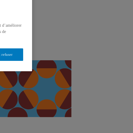
t d’améliorer
s de
 refuser