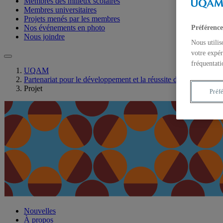
Membres des milieux scolaires
Membres universitaires
Projets menés par les membres
Nos événements en photo
Préférence
Nous joindre
Nous utilis
votre expér
fréquentati
UQAM
Partenariat pour le développement et la réussite de la formation
Projet
Préf
Nouvelles
À propos