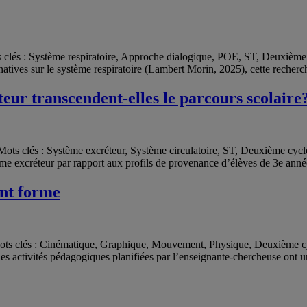
clés : Système respiratoire, Approche dialogique, POE, ST, Deuxième 
natives sur le système respiratoire (Lambert Morin, 2025), cette recher
eur transcendent-elles le parcours scolaire
s clés : Système excréteur, Système circulatoire, ST, Deuxième cycle 
ème excréteur par rapport aux profils de provenance d’élèves de 3e année
nt forme
s clés : Cinématique, Graphique, Mouvement, Physique, Deuxième cyc
i les activités pédagogiques planifiées par l’enseignante-chercheuse ont 