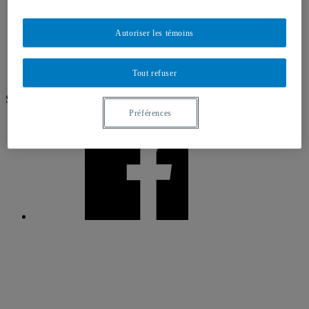
Partenaires
Direction et coordination
Membres des milieux scolaires
Autoriser les témoins
Membres universitaires
Projets menés par les membres
Nos événements en photo
Tout refuser
Nous joindre
Suivez nous!
Préférences